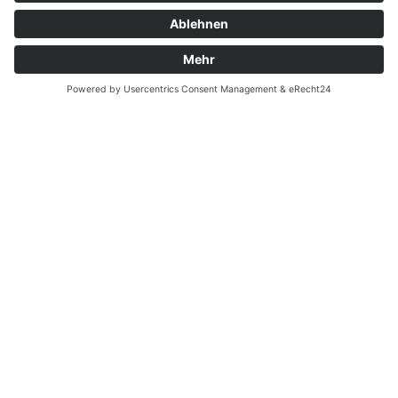
Montag - Donnerstag
09.00 Uhr – 12.00 Uhr
14.00 Uhr – 16.00 Uhr
Freitag
09.00 – 12.00 Uhr
Von Juni bis einschließlich 2. Samstag im September
zusätzlich:
Freitag 15.00 - 17.00 Uhr
Samstag 10.00 - 12.00 Uhr
An Feiertagen ist die Tourist-Information Diez
geschlossen.