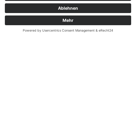
Montag - Donnerstag
09.00 Uhr – 12.00 Uhr
14.00 Uhr – 16.00 Uhr
Freitag
09.00 – 12.00 Uhr
Von Juni bis einschließlich 2. Samstag im September
zusätzlich:
Freitag 15.00 - 17.00 Uhr
Samstag 10.00 - 12.00 Uhr
An Feiertagen ist die Tourist-Information Diez
geschlossen.