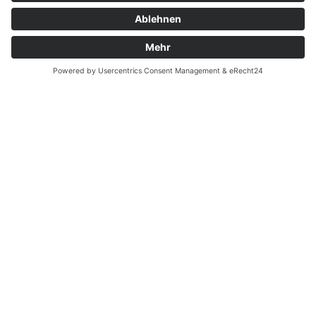
Montag - Donnerstag
09.00 Uhr – 12.00 Uhr
14.00 Uhr – 16.00 Uhr
Freitag
09.00 – 12.00 Uhr
Von Juni bis einschließlich 2. Samstag im September
zusätzlich:
Freitag 15.00 - 17.00 Uhr
Samstag 10.00 - 12.00 Uhr
An Feiertagen ist die Tourist-Information Diez
geschlossen.