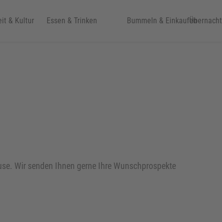
eit & Kultur
Essen & Trinken
Bummeln & Einkaufen
Übernach
ause. Wir senden Ihnen gerne Ihre Wunschprospekte