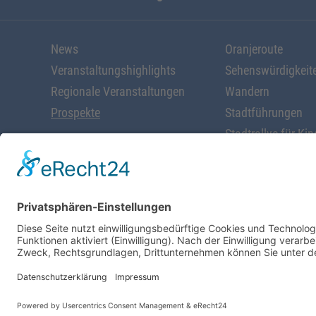
News
Oranjeroute
Veranstaltungshighlights
Sehenswürdigkeit
Regionale Veranstaltungen
Wandern
Prospekte
Stadtführungen
Stadtrallye für Kin
Radfahren
Alles rund ums W
Schöne Geschäfte
Kunst & Kultur
Startseite
Prospekte