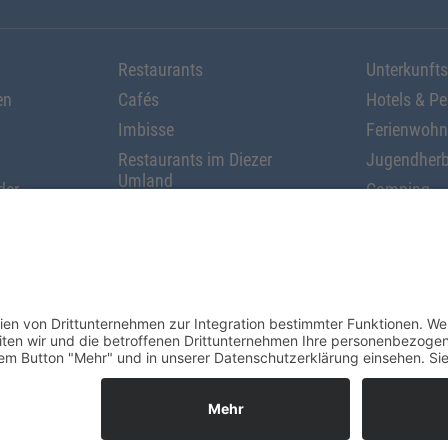
Restaurants
Unterkunft
en
Cafés
Hotels & P
Imbisse
Ferienwoh
Restaurants im Diezer
Jugendherb
Umland
der
Camping
Klassifizie
asser
Datenschutzerklärung
Social-Media-Datenschutz