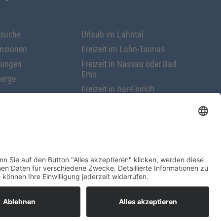
ssuche
Urlaub im Lahntal
ensionen
Freizeit im Lahn-Taunus
nungen
Freizeit in Nassau oder Bad
Ems
erge
Freizeit in Aar-Einrich
Freizeit in Nastätten
rungen
Impressum
Kontakt
Copyright 2020 ©
Diez
. Powered by
beready.online