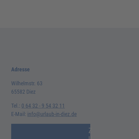
Adresse
Wilhelmstr. 63
65582 Diez
Tel.:
0 64 32 - 9 54 32 11
E-Mail:
info@urlaub-in-diez.de
Z
u