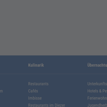
Kulinarik
Übernacht
Restaurants
Unterkunft
en
Cafés
Hotels & P
Imbisse
Ferienwoh
Restaurants im Diezer
Jugendherb