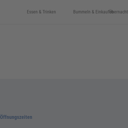
eit & Kultur
Essen & Trinken
Bummeln & Einkaufen
Übernach
Öffnungszeiten