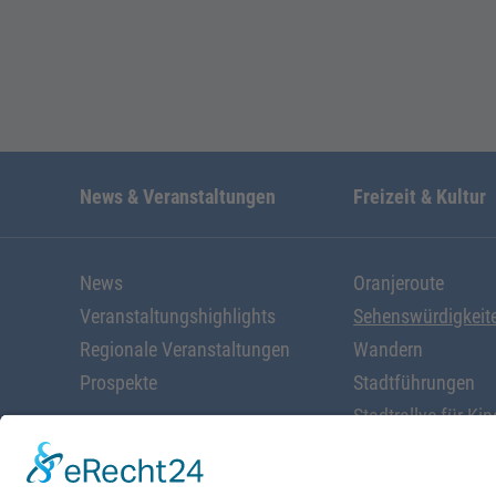
News & Veranstaltungen
Freizeit & Kultur
News
Oranjeroute
Veranstaltungshighlights
Sehenswürdigkeit
Regionale Veranstaltungen
Wandern
Prospekte
Stadtführungen
Stadtrallye für Kin
Radfahren
Alles rund ums W