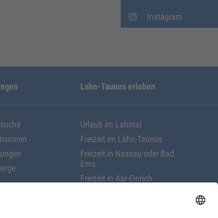
Instagram
ungen
Lahn-Taunus erleben
ssuche
Urlaub im Lahntal
ensionen
Freizeit im Lahn-Taunus
nungen
Freizeit in Nassau oder Bad
Ems
erge
Freizeit in Aar-Einrich
Freizeit in Nastätten
rungen