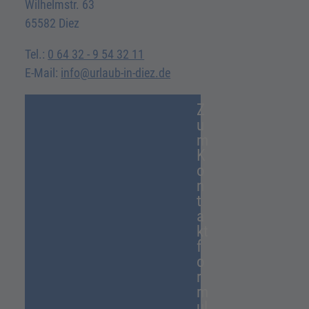
Wilhelmstr. 63
65582 Diez
Tel.:
0 64 32 - 9 54 32 11
E-Mail:
info@urlaub-in-diez.de
Z
u
m
K
o
n
t
a
kt
f
o
r
m
ul