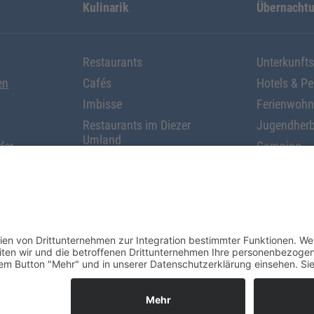
Kulinarik
Übernacht
Restaurants
Unterkunft
en
Cafés
Hotels & P
Imbisse
Ferienwoh
Restaurants im Diezer
Jugendherb
Umland
der
Camping
Klassifizie
asser
Datenschutzerklärung
Social-Media-Datenschutz