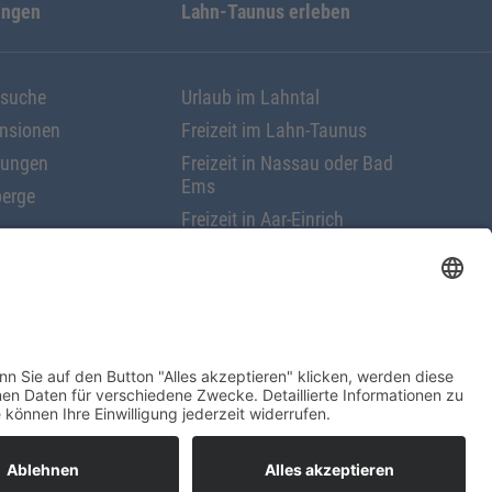
ungen
Lahn-Taunus erleben
ssuche
Urlaub im Lahntal
ensionen
Freizeit im Lahn-Taunus
nungen
Freizeit in Nassau oder Bad
Ems
erge
Freizeit in Aar-Einrich
Freizeit in Nastätten
rungen
Impressum
Kontakt
Copyright 2020 ©
Diez
. Powered by
beready.online