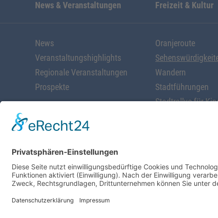
News & Veranstaltungen
Freizeit & Kultur
News
Oranjeroute
Veranstaltungshighlights
Sehenswürdigkeit
Regionale Veranstaltungen
Wandern
Prospekte
Stadtführungen
Stadtrallye für Kin
Radfahren
Alles rund ums W
Schöne Geschäfte
Kunst & Kultur
Startseite
Prospekte