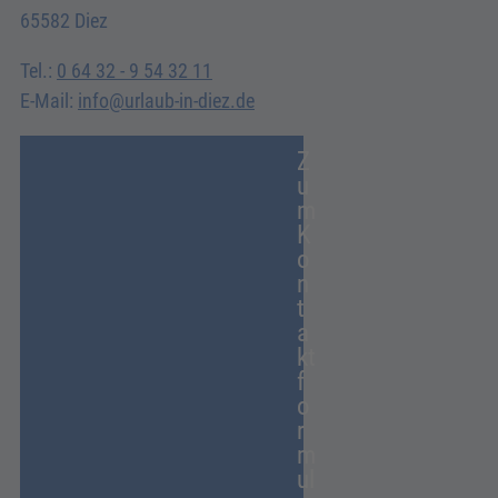
65582 Diez
Tel.:
0 64 32 - 9 54 32 11
E-Mail:
info@urlaub-in-diez.de
Z
u
m
K
o
n
t
a
kt
f
o
r
m
ul