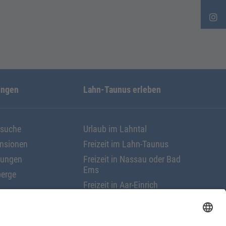
ungen
Lahn-Taunus erleben
ssuche
Urlaub im Lahntal
ensionen
Freizeit im Lahn-Taunus
nungen
Freizeit in Nassau oder Bad
Ems
erge
Freizeit in Aar-Einrich
Freizeit in Nastätten
rungen