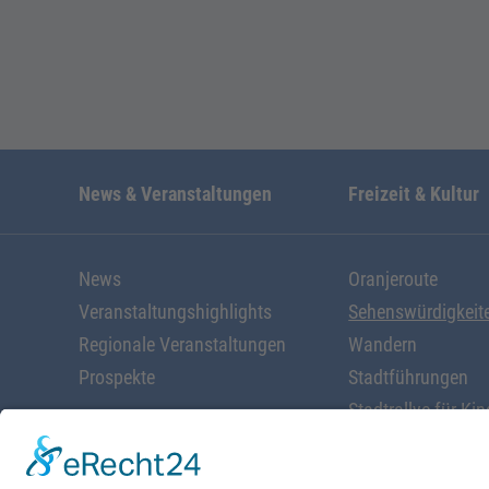
News & Veranstaltungen
Freizeit & Kultur
News
Oranjeroute
Veranstaltungshighlights
Sehenswürdigkeit
Regionale Veranstaltungen
Wandern
Prospekte
Stadtführungen
Stadtrallye für Kin
Radfahren
Alles rund ums W