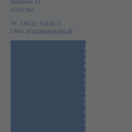
Wilhelmstr. 63
65582 Diez
Tel.:
0 64 32 - 9 54 32 11
E-Mail:
info@urlaub-in-diez.de
Z
u
m
K
o
n
t
a
kt
f
o
r
m
ul