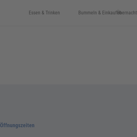
eit & Kultur
Essen & Trinken
Bummeln & Einkaufen
Übernach
Öffnungszeiten