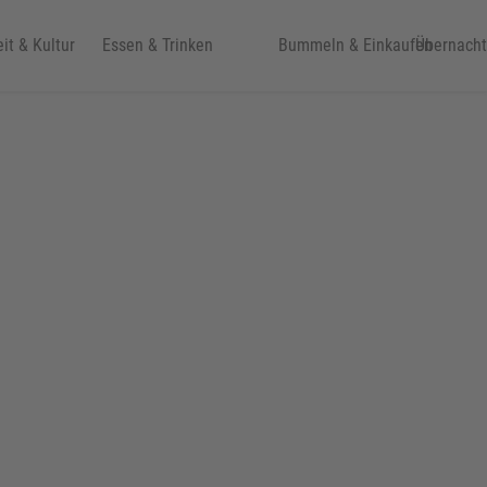
eit & Kultur
Essen & Trinken
Bummeln & Einkaufen
Übernach