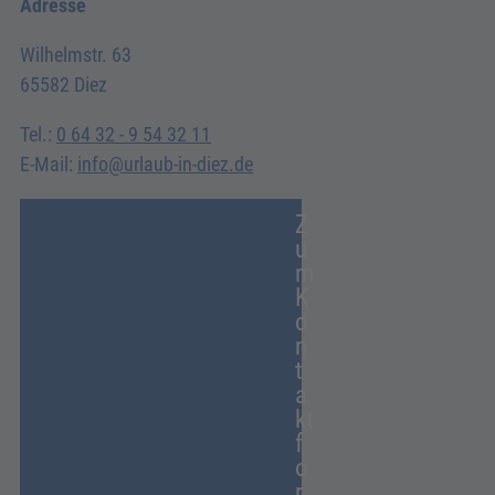
Adresse
Wilhelmstr. 63
65582 Diez
Tel.:
0 64 32 - 9 54 32 11
E-Mail:
info@urlaub-in-diez.de
Z
u
m
K
o
n
t
a
kt
f
o
r