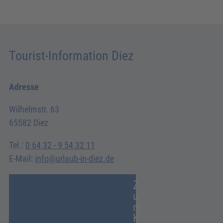
Tourist-Information Diez
Adresse
Wilhelmstr. 63
65582 Diez
Tel.:
0 64 32 - 9 54 32 11
E-Mail:
info@urlaub-in-diez.de
Z
u
m
K