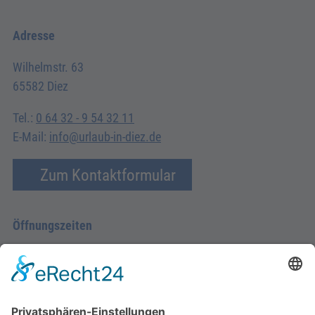
Adresse
Wilhelmstr. 63
65582 Diez
Tel.:
0 64 32 - 9 54 32 11
E-Mail:
info@urlaub-in-diez.de
Zum Kontaktformular
Öffnungszeiten
Montag - Donnerstag
09.00 Uhr – 12.00 Uhr
14.00 Uhr – 16.00 Uhr
Freitag