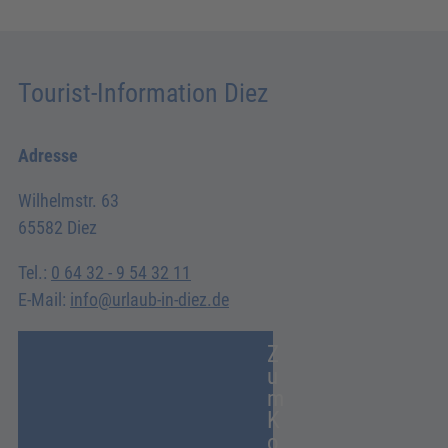
Tourist-Information Diez
Adresse
Wilhelmstr. 63
65582 Diez
Tel.:
0 64 32 - 9 54 32 11
E-Mail:
info@urlaub-in-diez.de
Z
u
m
K
o