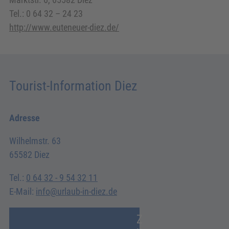
Tel.: 0 64 32 – 24 23
http://www.euteneuer-diez.de/
Tourist-Information Diez
Adresse
Wilhelmstr. 63
65582 Diez
Tel.:
0 64 32 - 9 54 32 11
E-Mail:
info@urlaub-in-diez.de
Z