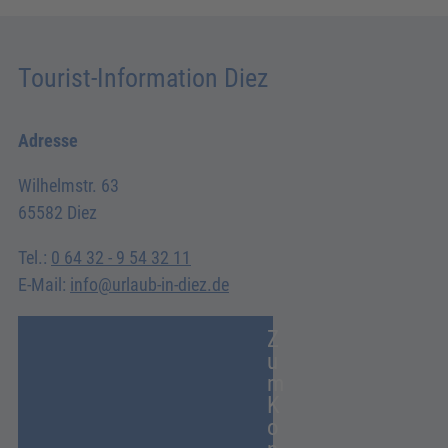
Tourist-Information Diez
Adresse
Wilhelmstr. 63
65582 Diez
Tel.:
0 64 32 - 9 54 32 11
E-Mail:
info@urlaub-in-diez.de
Z
u
m
K
o