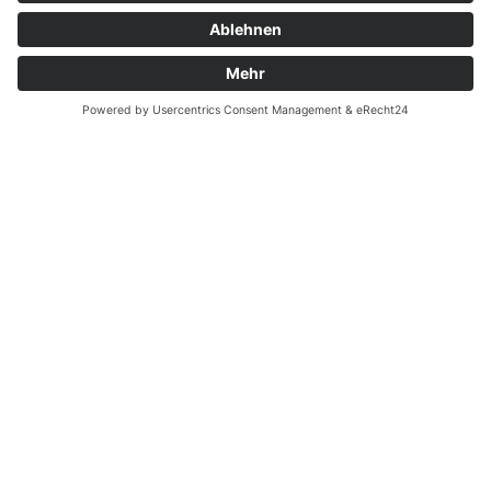
Montag - Donnerstag
09.00 Uhr – 12.00 Uhr
14.00 Uhr – 16.00 Uhr
Freitag
09.00 – 12.00 Uhr
Von Juni bis einschließlich 2. Samstag im September
zusätzlich:
Freitag 15.00 - 17.00 Uhr
Samstag 10.00 - 12.00 Uhr
An Feiertagen ist die Tourist-Information Diez
geschlossen.