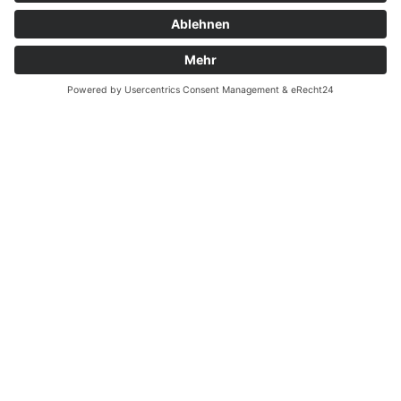
Montag - Donnerstag
09.00 Uhr – 12.00 Uhr
14.00 Uhr – 16.00 Uhr
Freitag
09.00 – 12.00 Uhr
Von Juni bis einschließlich 2. Samstag im September
zusätzlich:
Freitag 15.00 - 17.00 Uhr
Samstag 10.00 - 12.00 Uhr
An Feiertagen ist die Tourist-Information Diez
geschlossen.