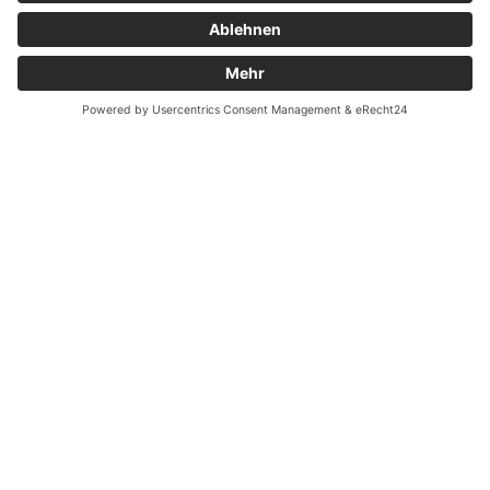
Montag - Donnerstag
09.00 Uhr – 12.00 Uhr
14.00 Uhr – 16.00 Uhr
Freitag
09.00 – 12.00 Uhr
Von Juni bis einschließlich 2. Samstag im September
zusätzlich:
Freitag 15.00 - 17.00 Uhr
Samstag 10.00 - 12.00 Uhr
An Feiertagen ist die Tourist-Information Diez
geschlossen.