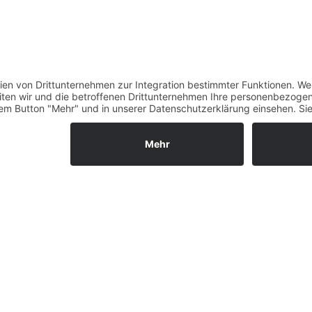
ul
a
r
Kulinarik
Übernacht
Restaurants
Unterkunft
en
Cafés
Hotels & P
Imbisse
Ferienwoh
Restaurants im Diezer
Jugendherb
Umland
der
Camping
Klassifizie