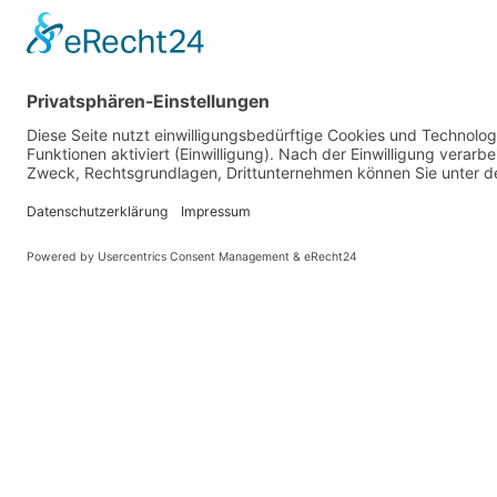
News & Veranstaltungen
Freizeit & Kultur
News
Oranjeroute
Veranstaltungshighlights
Sehenswürdigkeit
Regionale Veranstaltungen
Wandern
Prospekte
Stadtführungen
Stadtrallye für Kin
Radfahren