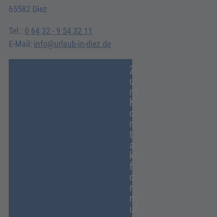
65582 Diez
Tel.:
0 64 32 - 9 54 32 11
E-Mail:
info@urlaub-in-diez.de
Z
u
m
K
o
n
t
a
kt
f
o
r
m
ul