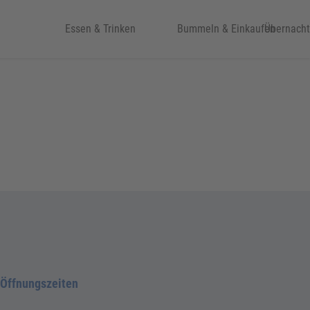
eit & Kultur
Essen & Trinken
Bummeln & Einkaufen
Übernach
Öffnungszeiten