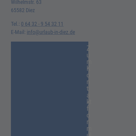
Wilhelmstr. 63
65582 Diez
Tel.:
0 64 32 - 9 54 32 11
E-Mail:
info@urlaub-in-diez.de
Z
u
m
K
o
n
t
a
kt
f
o
r
m
ul