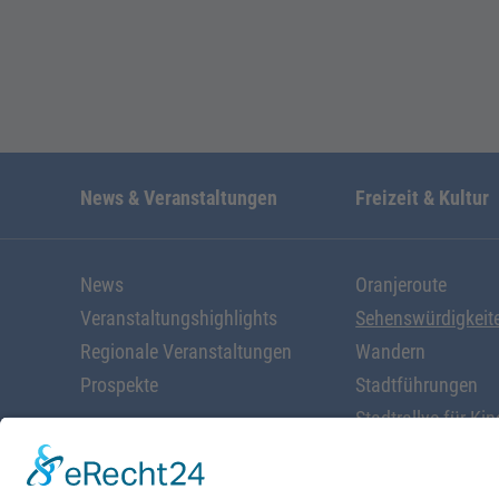
News & Veranstaltungen
Freizeit & Kultur
News
Oranjeroute
Veranstaltungshighlights
Sehenswürdigkeit
Regionale Veranstaltungen
Wandern
Prospekte
Stadtführungen
Stadtrallye für Kin
Radfahren
Alles rund ums W