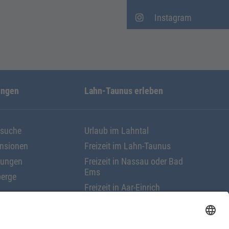
Instagram
ungen
Lahn-Taunus erleben
ssuche
Urlaub im Lahntal
ensionen
Freizeit im Lahn-Taunus
nungen
Freizeit in Nassau oder Bad
Ems
erge
Freizeit in Aar-Einrich
Freizeit in Nastätten
rungen