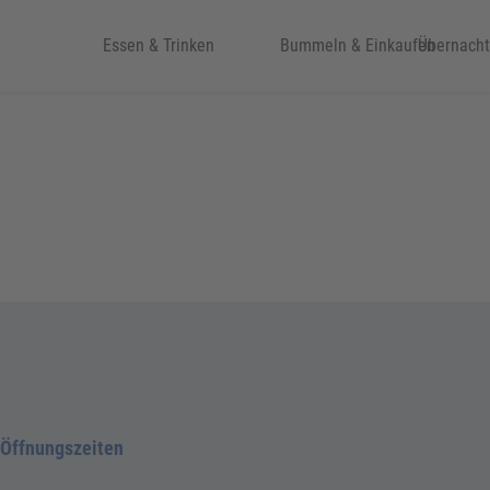
eit & Kultur
Essen & Trinken
Bummeln & Einkaufen
Übernach
Öffnungszeiten