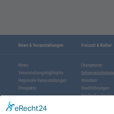
News & Veranstaltungen
Freizeit & Kultur
News
Oranjeroute
Veranstaltungshighlights
Sehenswürdigkeit
Regionale Veranstaltungen
Wandern
Prospekte
Stadtführungen
Stadtrallye für Kin
Radfahren
Alles rund ums W