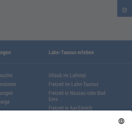
ungen
Lahn-Taunus erleben
ssuche
Urlaub im Lahntal
ensionen
Freizeit im Lahn-Taunus
nungen
Freizeit in Nassau oder Bad
Ems
erge
Freizeit in Aar-Einrich
Freizeit in Nastätten
rungen