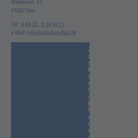
Wilhelmstr. 63
65582 Diez
Tel.:
0 64 32 - 9 54 32 11
E-Mail:
info@urlaub-in-diez.de
Z
u
m
K
o
n
t
a
kt
f
o
r
m
ul