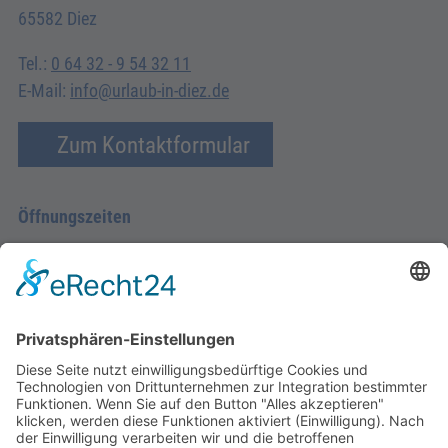
65582 Diez
Tel.:
0 64 32 - 9 54 32 11
E-Mail:
info@urlaub-in-diez.de
Zum Kontaktformular
Öffnungszeiten
Montag - Donnerstag
09.00 Uhr – 12.00 Uhr
14.00 Uhr – 16.00 Uhr
Freitag
09.00 – 12.00 Uhr
Von Juni bis einschließlich 2. Samstag im September