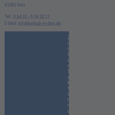
65582 Diez
Tel.:
0 64 32 - 9 54 32 11
E-Mail:
info@urlaub-in-diez.de
Z
u
m
K
o
n
t
a
k
tf
o
r
m
ul