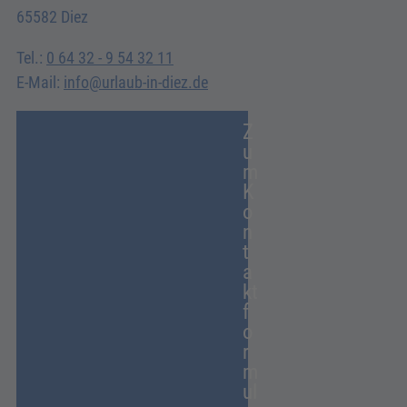
65582 Diez
Tel.:
0 64 32 - 9 54 32 11
E-Mail:
info@urlaub-in-diez.de
Z
u
m
K
o
n
t
a
kt
f
o
r
m
ul