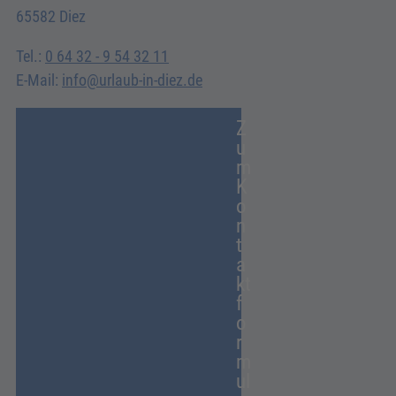
65582 Diez
Tel.:
0 64 32 - 9 54 32 11
E-Mail:
info@urlaub-in-diez.de
Z
u
m
K
o
n
t
a
kt
f
o
r
m
ul