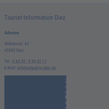
Tourist-Information Diez
Adresse
Wilhelmstr. 63
65582 Diez
Tel.:
0 64 32 - 9 54 32 11
E-Mail:
info@urlaub-in-diez.de
Z
u
m
K
o
n