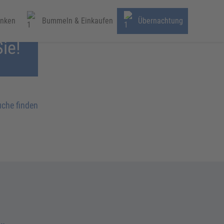
inken
Bummeln & Einkaufen
Übernachtung
ie!
uche finden