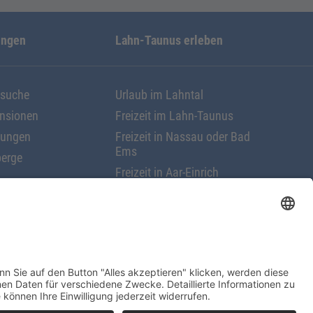
ungen
Lahn-Taunus erleben
ssuche
Urlaub im Lahntal
ensionen
Freizeit im Lahn-Taunus
nungen
Freizeit in Nassau oder Bad
Ems
erge
Freizeit in Aar-Einrich
Freizeit in Nastätten
rungen