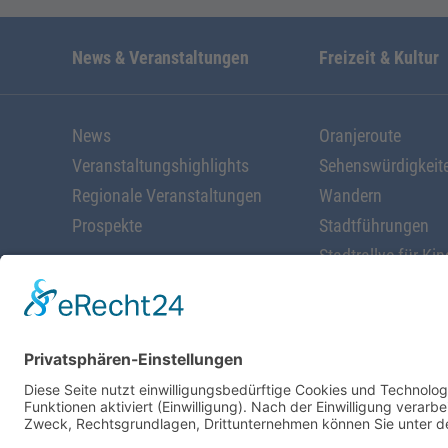
News & Veranstaltungen
Freizeit & Kultur
News
Oranjeroute
Veranstaltungshighlights
Sehenswürdigkeit
Regionale Veranstaltungen
Wandern
Prospekte
Stadtführungen
Stadtrallye für Kin
Radfahren
Alles rund ums W
Schöne Geschäfte
Kunst & Kultur