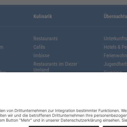
Kulinarik
Übernacht
Restaurants
Unterkunft
en
Cafés
Hotels & P
Imbisse
Ferienwoh
Restaurants im Diezer
Jugendherb
Umland
der
Camping
Klassifizie
asser