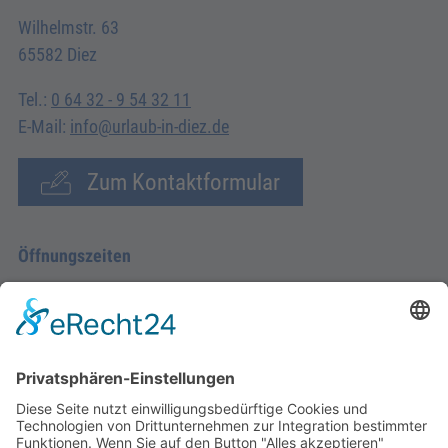
Wilhelmstr. 63
65582 Diez
Tel.:
0 64 32 - 9 54 32 11
E-Mail:
info@urlaub-in-diez.de
Zum Kontaktformular
Öffnungszeiten
Montag - Donnerstag
09.00 Uhr – 12.00 Uhr
14.00 Uhr – 16.00 Uhr
Freitag
09.00 – 12.00 Uhr