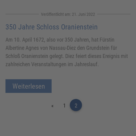
21. Juni 2022
350 Jahre Schloss Oranienstein
Am 10. April 1672, also vor 350 Jahren, hat Fürstin
Albertine Agnes von Nassau-Diez den Grundstein für
Schloß Oranienstein gelegt. Diez feiert dieses Ereignis mit
zahlreichen Veranstaltungen im Jahreslauf.
Weiterlesen
Seitennummerierung
1
2
der
Beiträge