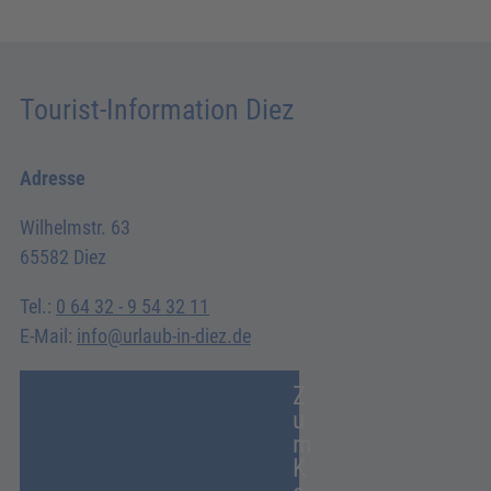
Tourist-Information Diez
Adresse
Wilhelmstr. 63
65582 Diez
Tel.:
0 64 32 - 9 54 32 11
E-Mail:
info@urlaub-in-diez.de
Z
u
m
K